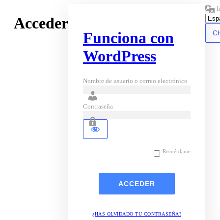
I
Acceder
Funciona con
WordPress
Nombre de usuario o correo electrónico
Contraseña
Recuérdame
¿HAS OLVIDADO TU CONTRASEÑA?