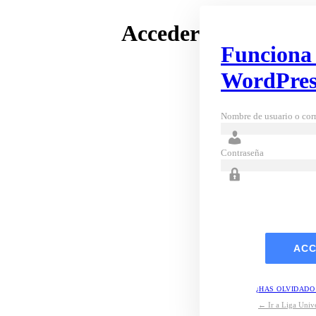
Acceder
Funciona
WordPres
Nombre de usuario o corr
Contraseña
¿HAS OLVIDADO
← Ir a Liga Unive