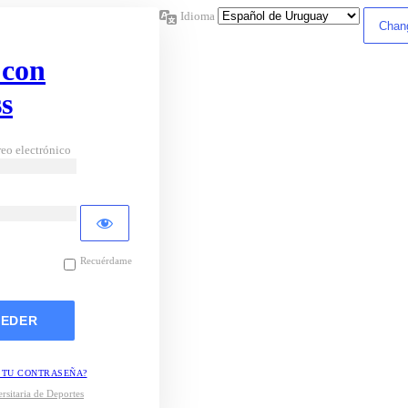
Idioma
 con
s
eo electrónico
Recuérdame
 TU CONTRASEÑA?
rsitaria de Deportes