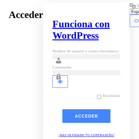
I
Acceder
Funciona con
WordPress
Nombre de usuario o correo electrónico
Contraseña
Recuérdame
¿HAS OLVIDADO TU CONTRASEÑA?