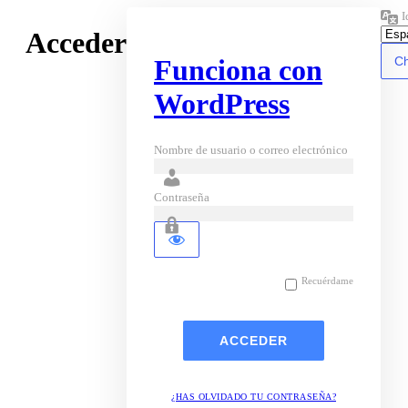
I
Acceder
Funciona con
WordPress
Nombre de usuario o correo electrónico
Contraseña
Recuérdame
¿HAS OLVIDADO TU CONTRASEÑA?