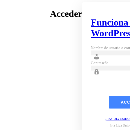
Acceder
Funciona
WordPres
Nombre de usuario o corr
Contraseña
¿HAS OLVIDADO
← Ir a Liga Unive