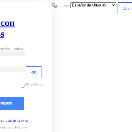
Idioma
 con
s
eo electrónico
Recuérdame
 TU CONTRASEÑA?
rsitaria de Deportes