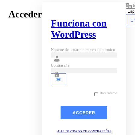
I
Acceder
Funciona con
WordPress
Nombre de usuario o correo electrónico
Contraseña
Recuérdame
¿HAS OLVIDADO TU CONTRASEÑA?