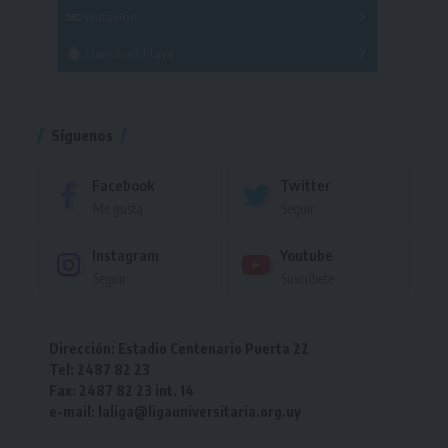
Femenino
Natación
Torneo
Handball Playa
Torneo
Torneo
Síguenos
Facebook
Twitter
Me gusta
Seguir
Instagram
Youtube
Seguir
Suscríbete
Dirección: Estadio Centenario Puerta 22
Tel: 2487 82 23
Fax: 2487 82 23 int. 14
e-mail: laliga@ligauniversitaria.org.uy