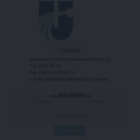
Contacto
Dirección: Estadio Centenario Puerta 22
Tel: 2487 82 23
Fax: 2487 82 23 int. 14
e-mail: laliga@ligauniversitaria.org.uy
Suscríbete
a nuestra Newsletter