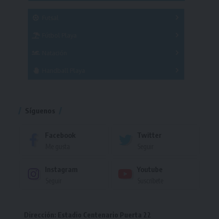
SUB 21
Masculino
Futsal
Femenino
Fútbol Playa
Masculino
Femenino
Natación
Torneo
Handball Playa
Torneo
Torneo
Síguenos
Facebook
Twitter
Me gusta
Seguir
Instagram
Youtube
Seguir
Suscríbete
Dirección: Estadio Centenario Puerta 22