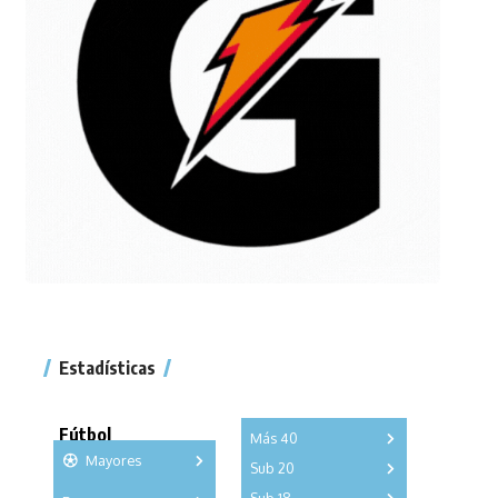
Estadísticas
Fútbol
Más 40
Mayores
Sub 20
A
B
C