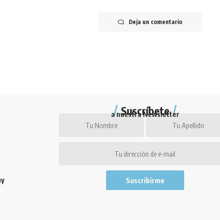
Deja un comentario
Suscríbete
a nuestra Newsletter
uy